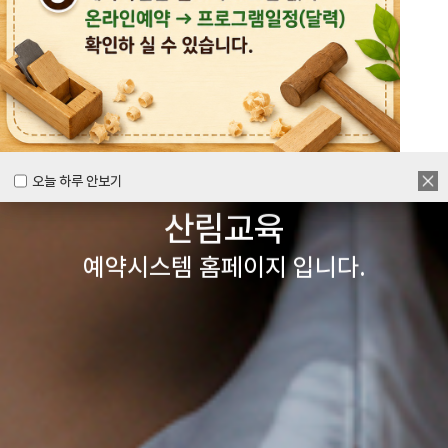
목공체험부터 숲체험 교육까지
다양한 경험을 할 수 있는
양주시
목재문화체험장&
오늘 하루 안보기
오늘 하루 안보기
산림교육
예약시스템 홈페이지 입니다.