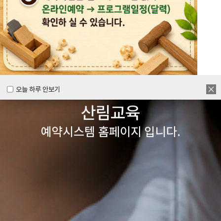
목공체험부터 숲체험 교육까지
다양한 경험을 할 수 있는
양주시
목재문화체험장&
오늘 하루 안보기
오늘 하루 안보기
산림교육
예약시스템 홈페이지 입니다.