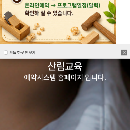
목공체험부터 숲체험 교육까지
다양한 경험을 할 수 있는
양주시
목재문화체험장&
오늘 하루 안보기
오늘 하루 안보기
산림교육
예약시스템 홈페이지 입니다.