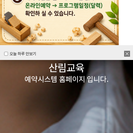
목공체험부터 숲체험 교육까지
다양한 경험을 할 수 있는
양주시
목재문화체험장&
오늘 하루 안보기
오늘 하루 안보기
산림교육
예약시스템 홈페이지 입니다.