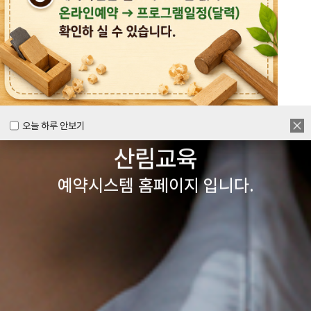
목공체험부터 숲체험 교육까지
다양한 경험을 할 수 있는
양주시
목재문화체험장&
오늘 하루 안보기
오늘 하루 안보기
산림교육
예약시스템 홈페이지 입니다.