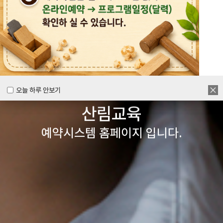
목공체험부터 숲체험 교육까지
다양한 경험을 할 수 있는
양주시
목재문화체험장&
오늘 하루 안보기
오늘 하루 안보기
산림교육
예약시스템 홈페이지 입니다.