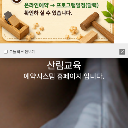
목공체험부터 숲체험 교육까지
다양한 경험을 할 수 있는
양주시
목재문화체험장&
오늘 하루 안보기
오늘 하루 안보기
산림교육
예약시스템 홈페이지 입니다.