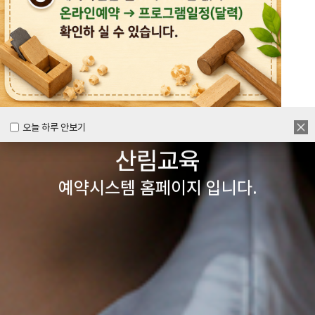
목공체험부터 숲체험 교육까지
다양한 경험을 할 수 있는
양주시
목재문화체험장&
오늘 하루 안보기
오늘 하루 안보기
산림교육
예약시스템 홈페이지 입니다.