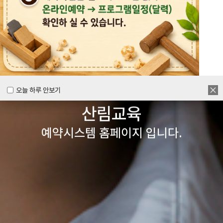
목공체험부터 숲체험 교육까지
다양한 경험을 할 수 있는
양주시
목재문화체험장&
오늘 하루 안보기
오늘 하루 안보기
산림교육
예약시스템 홈페이지 입니다.