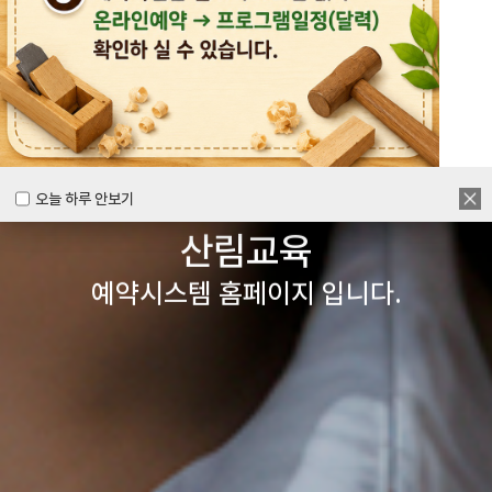
목공체험부터 숲체험 교육까지
다양한 경험을 할 수 있는
양주시
목재문화체험장&
오늘 하루 안보기
오늘 하루 안보기
산림교육
예약시스템 홈페이지 입니다.