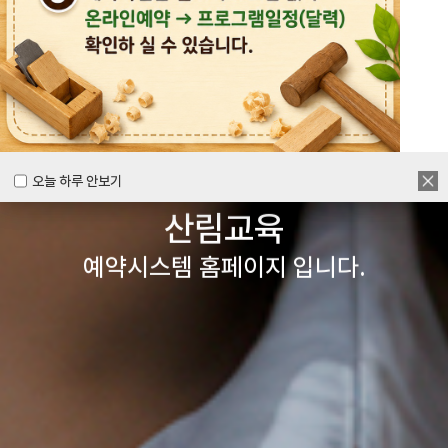
목공체험부터 숲체험 교육까지
다양한 경험을 할 수 있는
양주시
목재문화체험장&
오늘 하루 안보기
오늘 하루 안보기
산림교육
예약시스템 홈페이지 입니다.