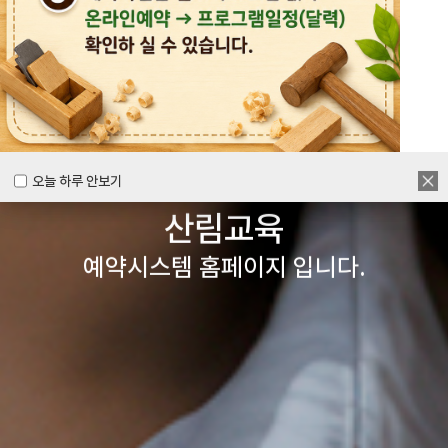
목공체험부터 숲체험 교육까지
다양한 경험을 할 수 있는
양주시
목재문화체험장&
오늘 하루 안보기
오늘 하루 안보기
산림교육
예약시스템 홈페이지 입니다.