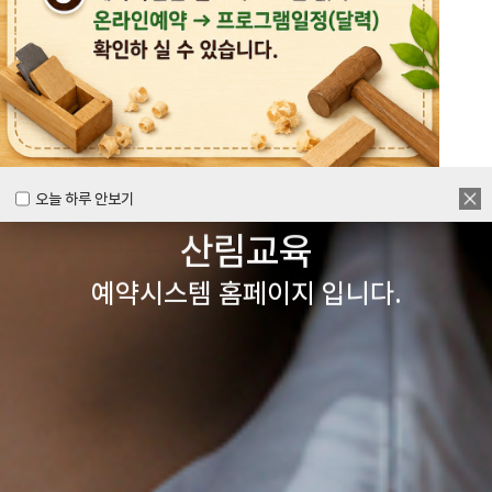
목공체험부터 숲체험 교육까지
다양한 경험을 할 수 있는
양주시
목재문화체험장&
오늘 하루 안보기
오늘 하루 안보기
산림교육
예약시스템 홈페이지 입니다.