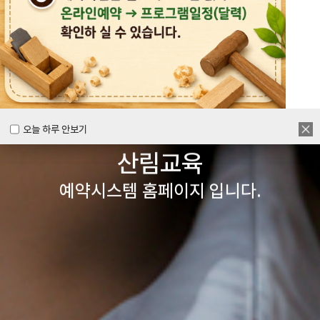
목공체험부터 숲체험 교육까지
다양한 경험을 할 수 있는
양주시
목재문화체험장&
오늘 하루 안보기
오늘 하루 안보기
산림교육
예약시스템 홈페이지 입니다.