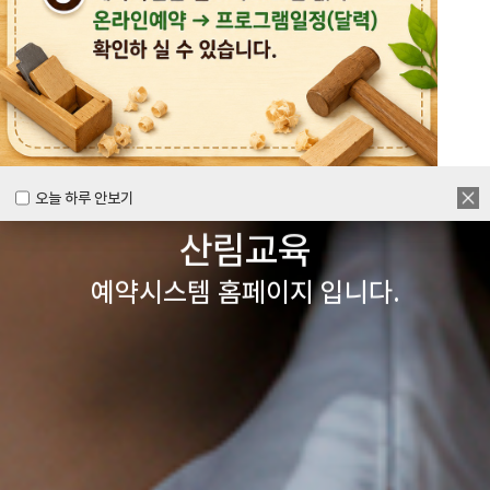
목공체험부터 숲체험 교육까지
다양한 경험을 할 수 있는
양주시
목재문화체험장&
오늘 하루 안보기
오늘 하루 안보기
산림교육
예약시스템 홈페이지 입니다.