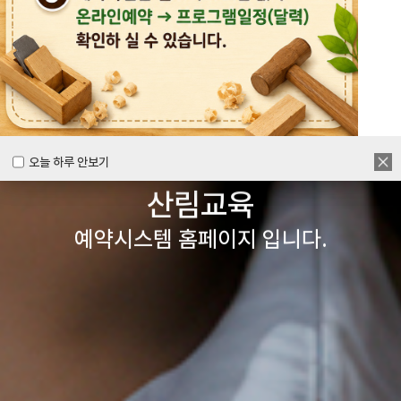
목공체험부터 숲체험 교육까지
다양한 경험을 할 수 있는
양주시
목재문화체험장&
오늘 하루 안보기
오늘 하루 안보기
산림교육
예약시스템 홈페이지 입니다.