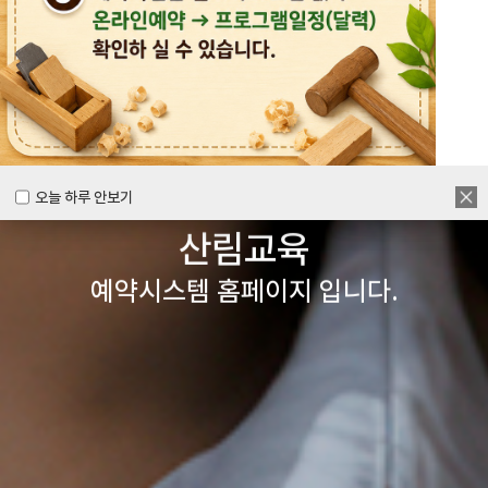
목공체험부터 숲체험 교육까지
다양한 경험을 할 수 있는
양주시
목재문화체험장&
오늘 하루 안보기
오늘 하루 안보기
산림교육
예약시스템 홈페이지 입니다.