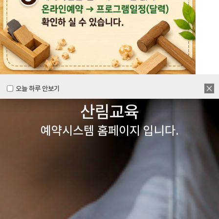
목공체험부터 숲체험 교육까지
다양한 경험을 할 수 있는
양주시
목재문화체험장&
오늘 하루 안보기
오늘 하루 안보기
산림교육
예약시스템 홈페이지 입니다.