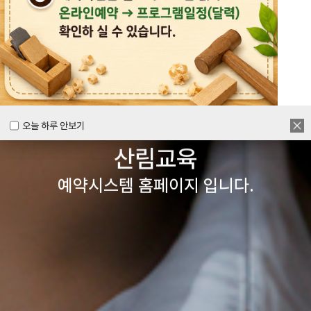
목공체험부터 숲체험 교육까지
다양한 경험을 할 수 있는
양주시
목재문화체험장&
오늘 하루 안보기
오늘 하루 안보기
산림교육
예약시스템 홈페이지 입니다.