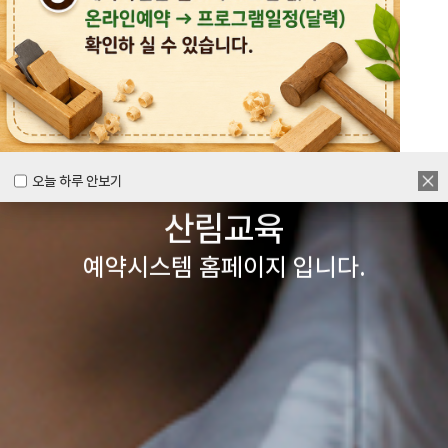
목공체험부터 숲체험 교육까지
다양한 경험을 할 수 있는
양주시
목재문화체험장&
오늘 하루 안보기
오늘 하루 안보기
산림교육
예약시스템 홈페이지 입니다.