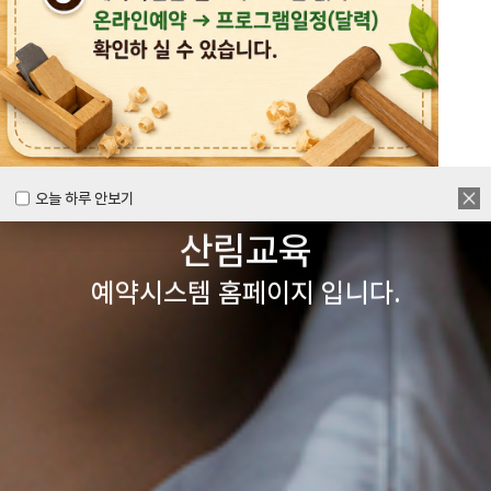
목공체험부터 숲체험 교육까지
다양한 경험을 할 수 있는
양주시
목재문화체험장&
오늘 하루 안보기
오늘 하루 안보기
산림교육
예약시스템 홈페이지 입니다.