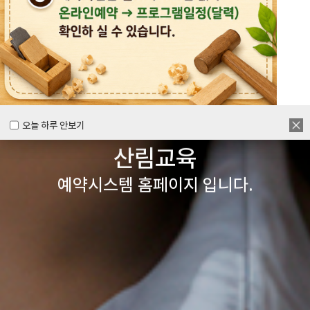
목공체험부터 숲체험 교육까지
다양한 경험을 할 수 있는
양주시
목재문화체험장&
오늘 하루 안보기
오늘 하루 안보기
산림교육
예약시스템 홈페이지 입니다.