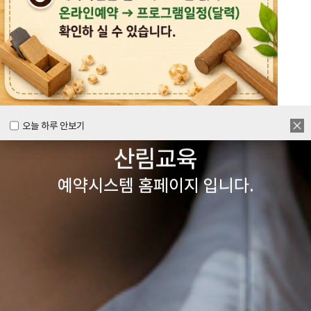
목공체험부터 숲체험 교육까지
다양한 경험을 할 수 있는
양주시
목재문화체험장&
오늘 하루 안보기
오늘 하루 안보기
산림교육
예약시스템 홈페이지 입니다.