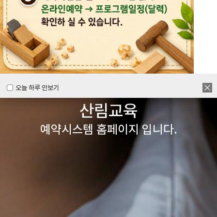
목공체험부터 숲체험 교육까지
다양한 경험을 할 수 있는
양주시
목재문화체험장&
오늘 하루 안보기
오늘 하루 안보기
산림교육
예약시스템 홈페이지 입니다.