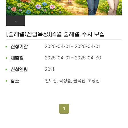
-
[숲해설(산림욕장)]4월 숲해설 수시 모집
2026-04-01 ~ 2026-04-01
신청기간
2026-04-01 ~ 2026-04-30
체험일
20명
신청인원
천보산, 옥정숲, 불곡산, 고장산
장소
1