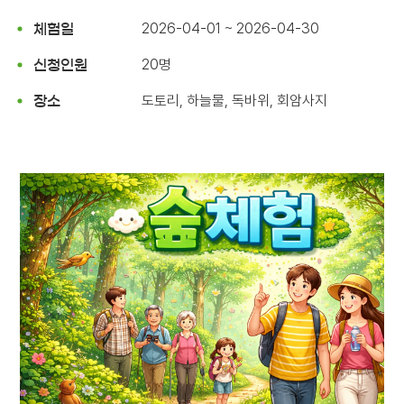
2026-04-01 ~ 2026-04-30
체험일
20명
신청인원
도토리, 하늘물, 독바위, 회암사지
장소