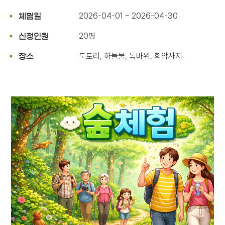
2026-04-01 ~ 2026-04-30
체험일
20명
신청인원
도토리, 하늘물, 독바위, 회암사지
장소