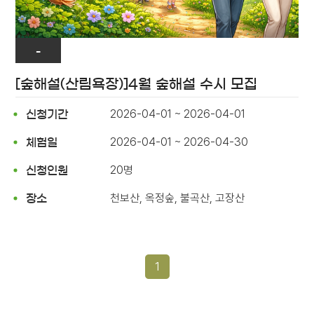
-
[숲해설(산림욕장)]4월 숲해설 수시 모집
2026-04-01 ~ 2026-04-01
신청기간
2026-04-01 ~ 2026-04-30
체험일
20명
신청인원
천보산, 옥정숲, 불곡산, 고장산
장소
1