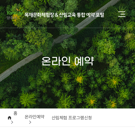
온라인 예약
홈
온라인예약
산림체험 프로그램신청