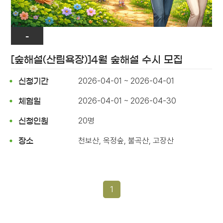
-
[숲해설(산림욕장)]4월 숲해설 수시 모집
2026-04-01 ~ 2026-04-01
신청기간
2026-04-01 ~ 2026-04-30
체험일
20명
신청인원
천보산, 옥정숲, 불곡산, 고장산
장소
1