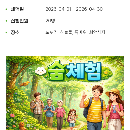
2026-04-01 ~ 2026-04-30
체험일
20명
신청인원
도토리, 하늘물, 독바위, 회암사지
장소