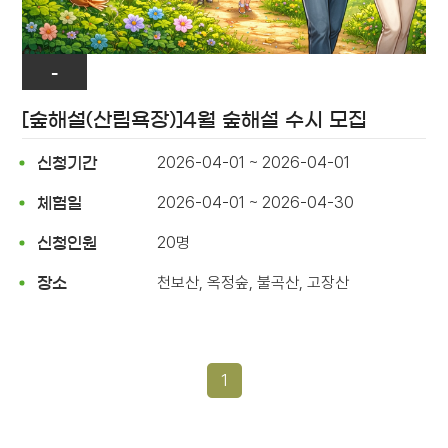
-
[숲해설(산림욕장)]4월 숲해설 수시 모집
2026-04-01 ~ 2026-04-01
신청기간
2026-04-01 ~ 2026-04-30
체험일
20명
신청인원
천보산, 옥정숲, 불곡산, 고장산
장소
1