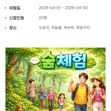
2026-04-01 ~ 2026-04-30
체험일
20명
신청인원
도토리, 하늘물, 독바위, 회암사지
장소