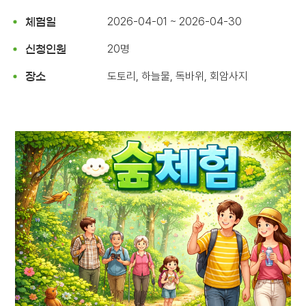
2026-04-01 ~ 2026-04-30
체험일
20명
신청인원
도토리, 하늘물, 독바위, 회암사지
장소