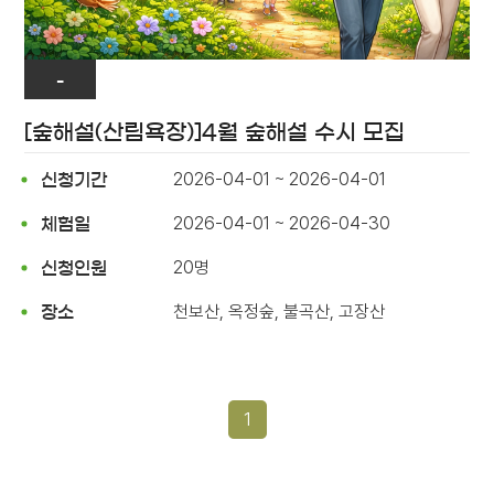
-
[숲해설(산림욕장)]4월 숲해설 수시 모집
2026-04-01 ~ 2026-04-01
신청기간
2026-04-01 ~ 2026-04-30
체험일
20명
신청인원
천보산, 옥정숲, 불곡산, 고장산
장소
1