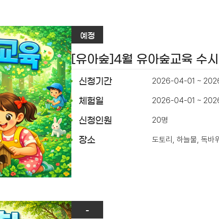
예정
[유아숲]4월 유아숲교육 수
2026-04-01 ~ 202
신청기간
2026-04-01 ~ 20
체험일
20명
신청인원
도토리, 하늘물, 독바
장소
-