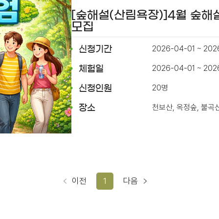
[숲해설(산림욕장)]4월 숲해
모집
2026-04-01 ~ 202
신청기간
2026-04-01 ~ 20
체험일
20명
신청인원
천보산, 옥정숲, 불곡
장소
이전
1
다음