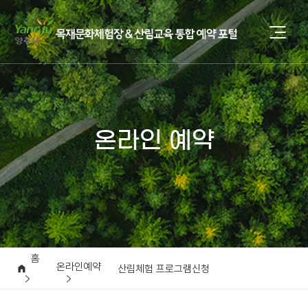
온라인 예약
홈
온라인예약
산림체험 프로그램신청