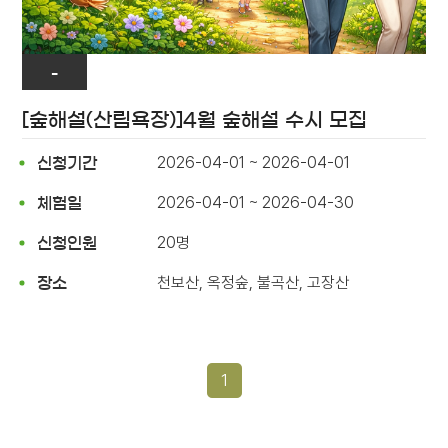
-
[숲해설(산림욕장)]4월 숲해설 수시 모집
2026-04-01 ~ 2026-04-01
신청기간
2026-04-01 ~ 2026-04-30
체험일
20명
신청인원
천보산, 옥정숲, 불곡산, 고장산
장소
1