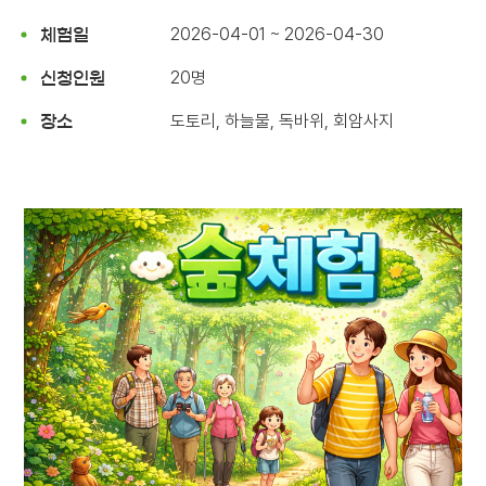
2026-04-01 ~ 2026-04-30
체험일
20명
신청인원
도토리, 하늘물, 독바위, 회암사지
장소