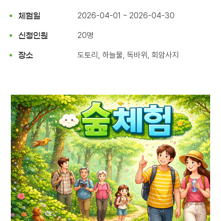
2026-04-01 ~ 2026-04-30
체험일
20명
신청인원
도토리, 하늘물, 독바위, 회암사지
장소