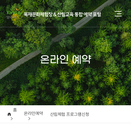
온라인 예약
홈
온라인예약
산림체험 프로그램신청