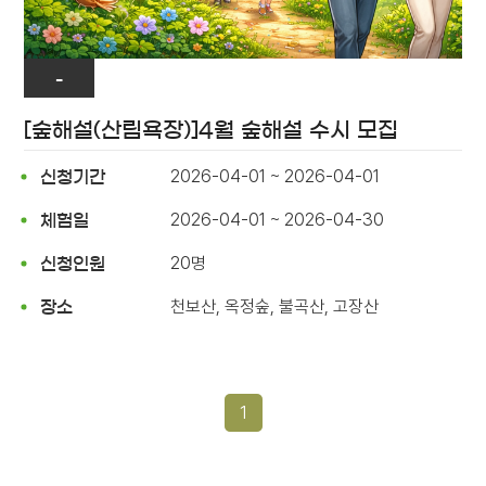
-
[숲해설(산림욕장)]4월 숲해설 수시 모집
2026-04-01 ~ 2026-04-01
신청기간
2026-04-01 ~ 2026-04-30
체험일
20명
신청인원
천보산, 옥정숲, 불곡산, 고장산
장소
1