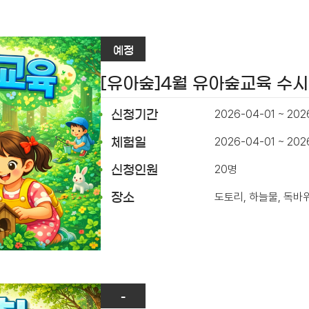
예정
[유아숲]4월 유아숲교육 수
2026-04-01 ~ 202
신청기간
2026-04-01 ~ 20
체험일
20명
신청인원
도토리, 하늘물, 독바
장소
-