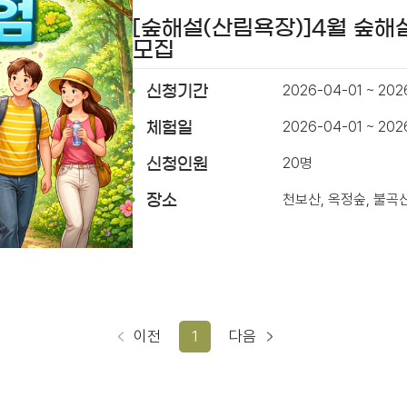
[숲해설(산림욕장)]4월 숲해
모집
2026-04-01 ~ 202
신청기간
2026-04-01 ~ 20
체험일
20명
신청인원
천보산, 옥정숲, 불곡
장소
이전
1
다음