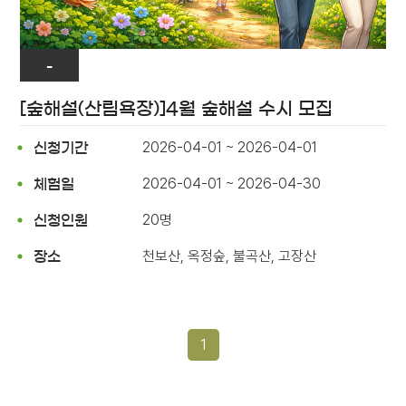
-
[숲해설(산림욕장)]4월 숲해설 수시 모집
2026-04-01 ~ 2026-04-01
신청기간
2026-04-01 ~ 2026-04-30
체험일
20명
신청인원
천보산, 옥정숲, 불곡산, 고장산
장소
1