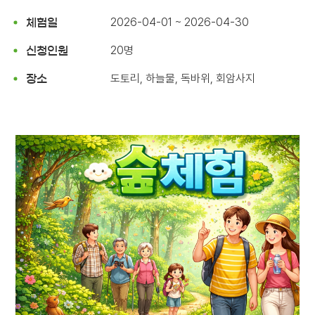
2026-04-01 ~ 2026-04-30
체험일
20명
신청인원
도토리, 하늘물, 독바위, 회암사지
장소