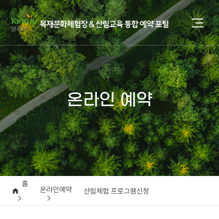
온라인 예약
홈
온라인예약
산림체험 프로그램신청