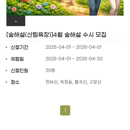
-
[숲해설(산림욕장)]4월 숲해설 수시 모집
2026-04-01 ~ 2026-04-01
신청기간
2026-04-01 ~ 2026-04-30
체험일
20명
신청인원
천보산, 옥정숲, 불곡산, 고장산
장소
1