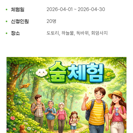
2026-04-01 ~ 2026-04-30
체험일
20명
신청인원
도토리, 하늘물, 독바위, 회암사지
장소