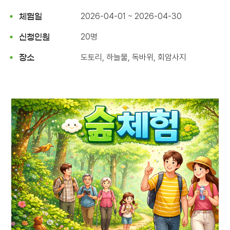
2026-04-01 ~ 2026-04-30
체험일
20명
신청인원
도토리, 하늘물, 독바위, 회암사지
장소