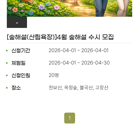
-
[숲해설(산림욕장)]4월 숲해설 수시 모집
2026-04-01 ~ 2026-04-01
신청기간
2026-04-01 ~ 2026-04-30
체험일
20명
신청인원
천보산, 옥정숲, 불곡산, 고장산
장소
1