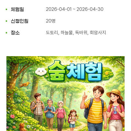
2026-04-01 ~ 2026-04-30
체험일
20명
신청인원
도토리, 하늘물, 독바위, 회암사지
장소