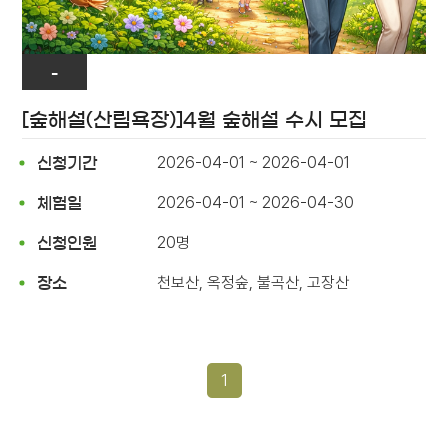
-
[숲해설(산림욕장)]4월 숲해설 수시 모집
2026-04-01 ~ 2026-04-01
신청기간
2026-04-01 ~ 2026-04-30
체험일
20명
신청인원
천보산, 옥정숲, 불곡산, 고장산
장소
1