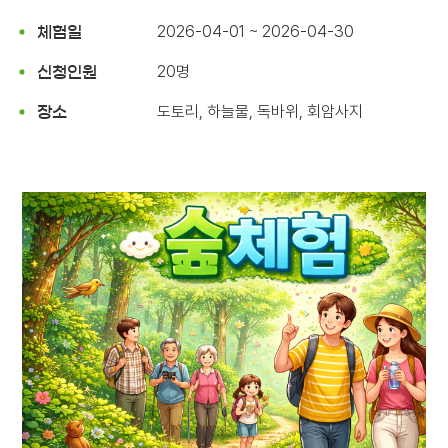
2026-04-01 ~ 2026-04-30
체험일
20명
신청인원
도토리, 하늘물, 독바위, 회암사지
장소