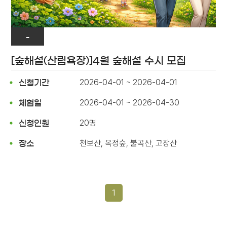
-
[숲해설(산림욕장)]4월 숲해설 수시 모집
2026-04-01 ~ 2026-04-01
신청기간
2026-04-01 ~ 2026-04-30
체험일
20명
신청인원
천보산, 옥정숲, 불곡산, 고장산
장소
1