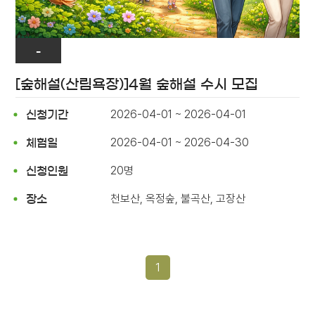
-
[숲해설(산림욕장)]4월 숲해설 수시 모집
2026-04-01 ~ 2026-04-01
신청기간
2026-04-01 ~ 2026-04-30
체험일
20명
신청인원
천보산, 옥정숲, 불곡산, 고장산
장소
1