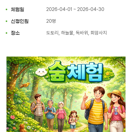
2026-04-01 ~ 2026-04-30
체험일
20명
신청인원
도토리, 하늘물, 독바위, 회암사지
장소