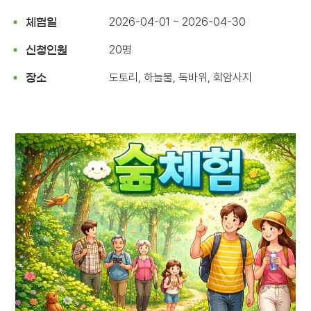
2026-04-01 ~ 2026-04-30
체험일
20명
신청인원
도토리, 하늘물, 독바위, 회암사지
장소