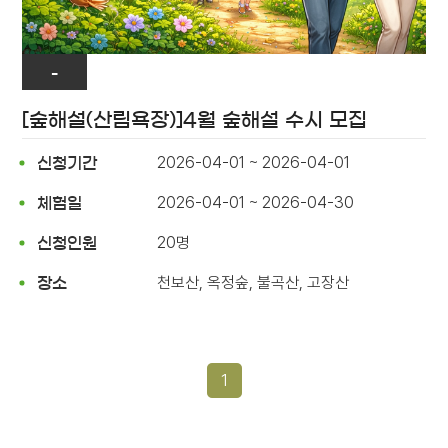
-
[숲해설(산림욕장)]4월 숲해설 수시 모집
2026-04-01 ~ 2026-04-01
신청기간
2026-04-01 ~ 2026-04-30
체험일
20명
신청인원
천보산, 옥정숲, 불곡산, 고장산
장소
1