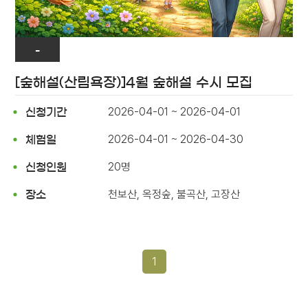
-
[숲해설(산림욕장)]4월 숲해설 수시 모집
2026-04-01 ~ 2026-04-01
신청기간
2026-04-01 ~ 2026-04-30
체험일
20명
신청인원
천보산, 옥정숲, 불곡산, 고장산
장소
1