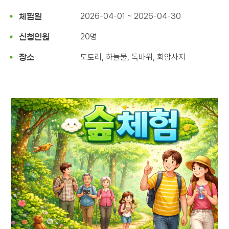
2026-04-01 ~ 2026-04-30
체험일
20명
신청인원
도토리, 하늘물, 독바위, 회암사지
장소