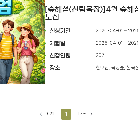
[숲해설(산림욕장)]4월 숲해
모집
2026-04-01 ~ 202
신청기간
2026-04-01 ~ 20
체험일
20명
신청인원
천보산, 옥정숲, 불곡
장소
이전
1
다음