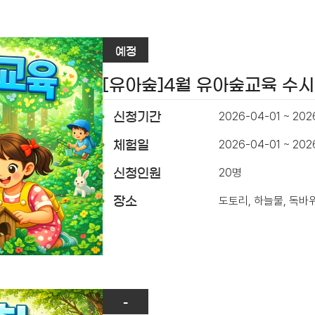
예정
[유아숲]4월 유아숲교육 수
2026-04-01 ~ 202
신청기간
2026-04-01 ~ 20
체험일
20명
신청인원
도토리, 하늘물, 독바
장소
-