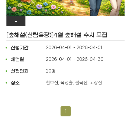
-
[숲해설(산림욕장)]4월 숲해설 수시 모집
2026-04-01 ~ 2026-04-01
신청기간
2026-04-01 ~ 2026-04-30
체험일
20명
신청인원
천보산, 옥정숲, 불곡산, 고장산
장소
1