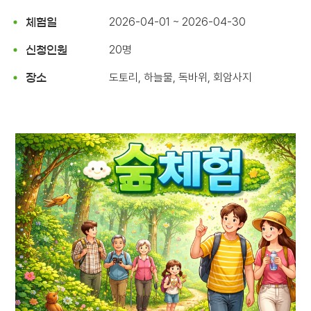
2026-04-01 ~ 2026-04-30
체험일
20명
신청인원
도토리, 하늘물, 독바위, 회암사지
장소