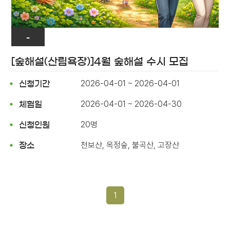
-
[숲해설(산림욕장)]4월 숲해설 수시 모집
2026-04-01 ~ 2026-04-01
신청기간
2026-04-01 ~ 2026-04-30
체험일
20명
신청인원
천보산, 옥정숲, 불곡산, 고장산
장소
1