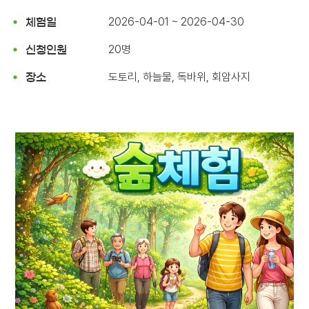
2026-04-01 ~ 2026-04-30
체험일
20명
신청인원
도토리, 하늘물, 독바위, 회암사지
장소