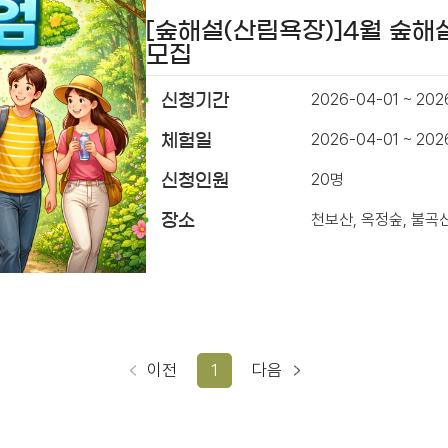
[숲해설(산림욕장)]4월 숲해
모집
2026-04-01 ~ 202
신청기간
2026-04-01 ~ 20
체험일
20명
신청인원
천보산, 옥정숲, 불곡
장소
이전
1
다음