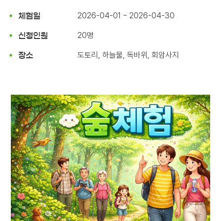
2026-04-01 ~ 2026-04-30
체험일
20명
신청인원
도토리, 하늘물, 독바위, 회암사지
장소