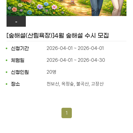
-
[숲해설(산림욕장)]4월 숲해설 수시 모집
2026-04-01 ~ 2026-04-01
신청기간
2026-04-01 ~ 2026-04-30
체험일
20명
신청인원
천보산, 옥정숲, 불곡산, 고장산
장소
1