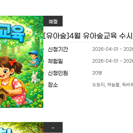
예정
[유아숲]4월 유아숲교육 수
2026-04-01 ~ 202
신청기간
2026-04-01 ~ 20
체험일
20명
신청인원
도토리, 하늘물, 독바
장소
-