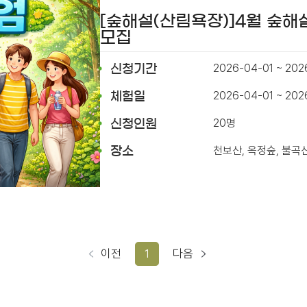
[숲해설(산림욕장)]4월 숲해
모집
2026-04-01 ~ 202
신청기간
2026-04-01 ~ 20
체험일
20명
신청인원
천보산, 옥정숲, 불곡
장소
이전
1
다음