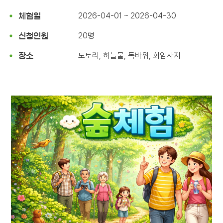
2026-04-01 ~ 2026-04-30
체험일
20명
신청인원
도토리, 하늘물, 독바위, 회암사지
장소