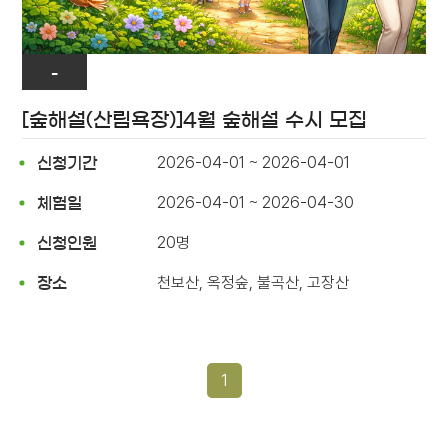
-
[숲해설(산림욕장)]4월 숲해설 수시 모집
2026-04-01 ~ 2026-04-01
신청기간
2026-04-01 ~ 2026-04-30
체험일
20명
신청인원
천보산, 옥정숲, 불곡산, 고장산
장소
1