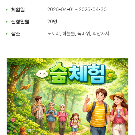
2026-04-01 ~ 2026-04-30
체험일
20명
신청인원
도토리, 하늘물, 독바위, 회암사지
장소