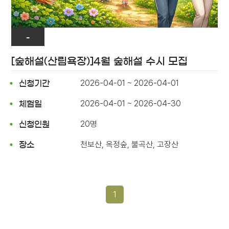
-
[숲해설(산림욕장)]4월 숲해설 수시 모집
2026-04-01 ~ 2026-04-01
신청기간
2026-04-01 ~ 2026-04-30
체험일
20명
신청인원
천보산, 옥정숲, 불곡산, 고장산
장소
1