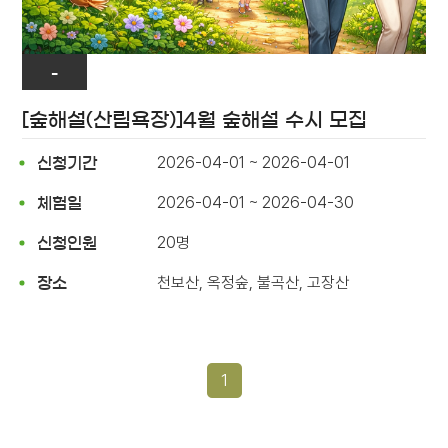
-
[숲해설(산림욕장)]4월 숲해설 수시 모집
2026-04-01 ~ 2026-04-01
신청기간
2026-04-01 ~ 2026-04-30
체험일
20명
신청인원
천보산, 옥정숲, 불곡산, 고장산
장소
1