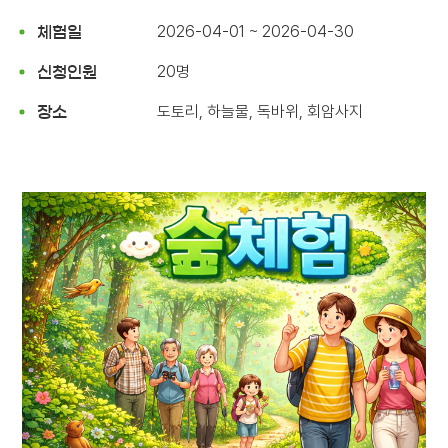
2026-04-01 ~ 2026-04-30
체험일
20명
신청인원
도토리, 하늘물, 독바위, 회암사지
장소